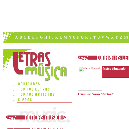
A
B
C
D
E
F
G
H
I
J
K
L
M
N
O
P
Q
R
S
T
U
V
W
X
Y
Z
0/9
Naísa Machado
Letras de Naísa Machado