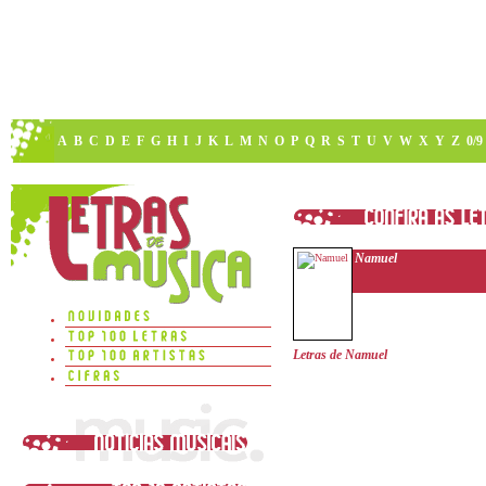
A
B
C
D
E
F
G
H
I
J
K
L
M
N
O
P
Q
R
S
T
U
V
W
X
Y
Z
0/9
Namuel
Letras de Namuel