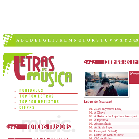
A
B
C
D
E
F
G
H
I
J
K
L
M
N
O
P
Q
R
S
T
U
V
W
X
Y
Z
0/9
Nana
Letras de Nanasai
25.02 (Oyasumi Lady)
A Chuva
A Historia do Anjo Sem Asas (part.
A Japonesa
Aborrescência
Avião de Papel
Café (part. Sobral)
Cansei de Menina Indie
Chá de Hibisco