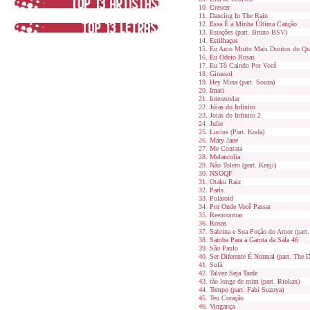
Crescer
Dancing In The Rain
Essa É a Minha Última Canção
Estações (part. Bruno BSV)
Estilhaços
Eu Amo Muito Mais Doritos do Qu
Eu Odeio Rosas
Eu Tô Caindo Por Você
Girassol
Hey Mina (part. Souza)
Imati
Interestelar
Jóias do Infinito
Joias do Infinito 2
Julie
Lucius (Part. Koda)
Mary Jane
Me Contata
Melancolia
Não Tolero (part. Kenji)
NSOQF
Otaku Raiz
Paris
Polaroid
Por Onde Você Passar
Reencontrar
Rosas
Sabrina e Sua Poção do Amor (part.
Samba Para a Garota da Sala 46
São Paulo
Ser Diferente É Normal (part. The 
Sofá
Talvez Seja Tarde
tão longe de mim (part. Riokan)
Tempo (part. Fabi Suzuya)
Teu Coração
Vingança