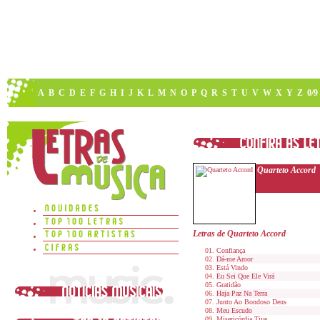
A
B
C
D
E
F
G
H
I
J
K
L
M
N
O
P
Q
R
S
T
U
V
W
X
Y
Z
0/9
Quarteto Accord
Letras de Quarteto Accord
Confiança
Dá-me Amor
Está Vindo
Eu Sei Que Ele Virá
Gratidão
Haja Paz Na Terra
Junto Ao Bondoso Deus
Meu Escudo
Misericórdia Tive