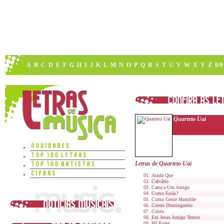
A
B
C
D
E
F
G
H
I
J
K
L
M
N
O
P
Q
R
S
T
U
V
W
X
Y
Z
0/9
Quarteto Uai
Letras de Quarteto Uai
Ainda Que
Calvário
Carta a Um Amigo
Como Estás?
Como Gente Humilde
Crente Domingueiro
Cristo
Em Jesus Amigo Temos
Há Poder