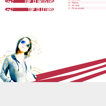
Marcas
Na tarde
Pé na estrada