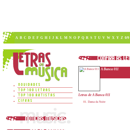
A
B
C
D
E
F
G
H
I
J
K
L
M
N
O
P
Q
R
S
T
U
V
W
X
Y
Z
0/9
A Banca 011
Letras de A Banca 011
Dama da Noite