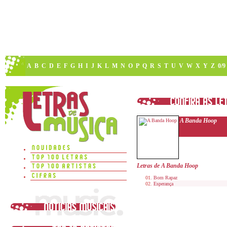
A
B
C
D
E
F
G
H
I
J
K
L
M
N
O
P
Q
R
S
T
U
V
W
X
Y
Z
0/9
A Banda Hoop
Letras de A Banda Hoop
Bom Rapaz
Esperança