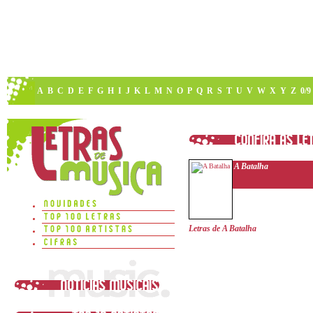
A
B
C
D
E
F
G
H
I
J
K
L
M
N
O
P
Q
R
S
T
U
V
W
X
Y
Z
0/9
A Batalha
Letras de A Batalha