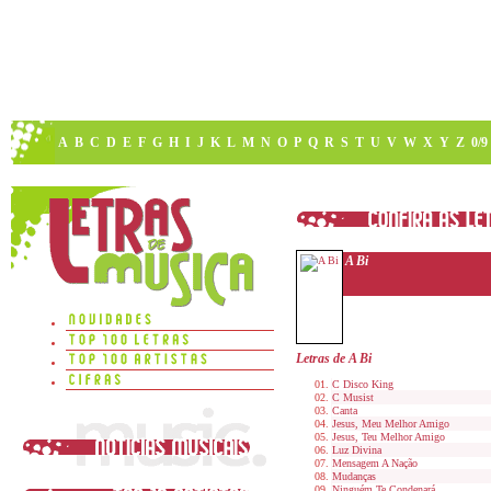
A
B
C
D
E
F
G
H
I
J
K
L
M
N
O
P
Q
R
S
T
U
V
W
X
Y
Z
0/9
A Bi
Letras de A Bi
C Disco King
C Musist
Canta
Jesus, Meu Melhor Amigo
Jesus, Teu Melhor Amigo
Luz Divina
Mensagem A Nação
Mudanças
Ninguém Te Condenará