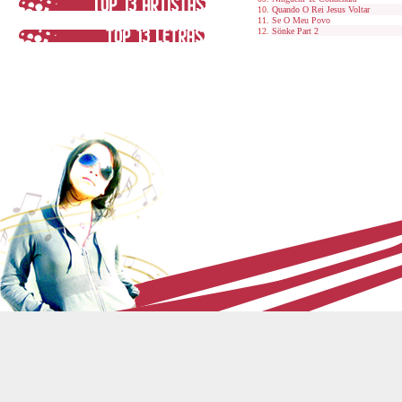
Quando O Rei Jesus Voltar
Se O Meu Povo
Sönke Part 2