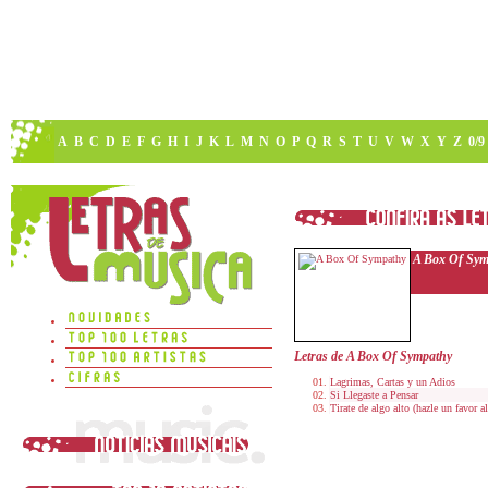
A
B
C
D
E
F
G
H
I
J
K
L
M
N
O
P
Q
R
S
T
U
V
W
X
Y
Z
0/9
A Box Of Sym
Letras de A Box Of Sympathy
Lagrimas, Cartas y un Adios
Si Llegaste a Pensar
Tirate de algo alto (hazle un favor 