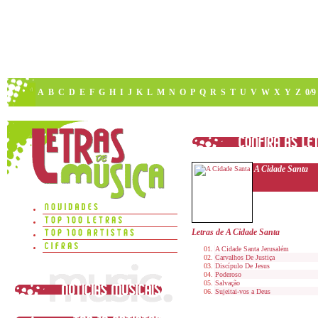
A
B
C
D
E
F
G
H
I
J
K
L
M
N
O
P
Q
R
S
T
U
V
W
X
Y
Z
0/9
A Cidade Santa
Letras de A Cidade Santa
A Cidade Santa Jerusalém
Carvalhos De Justiça
Discípulo De Jesus
Poderoso
Salvação
Sujeitai-vos a Deus