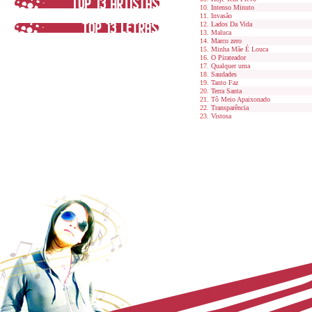
Intenso Minuto
Invasão
Lados Da Vida
Maluca
Marco zero
Minha Mãe É Louca
O Pirateador
Qualquer uma
Saudades
Tanto Faz
Terra Santa
Tô Meio Apaixonado
Transparência
Vistosa