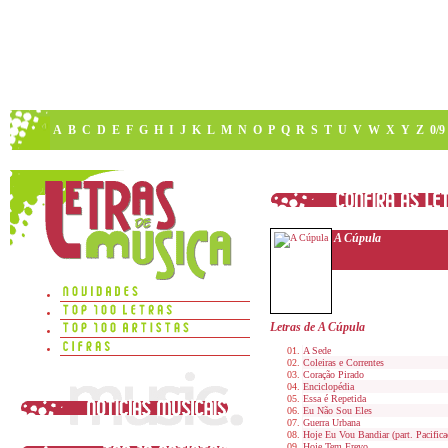
A
B
C
D
E
F
G
H
I
J
K
L
M
N
O
P
Q
R
S
T
U
V
W
X
Y
Z
0/9
A Cúpula
Letras de A Cúpula
A Sede
Coleiras e Correntes
Coração Pirado
Enciclopédia
Essa é Repetida
Eu Não Sou Eles
Guerra Urbana
Hoje Eu Vou Bandiar (part. Pacific
Hoje Tem Frevo