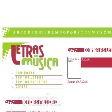
A
B
C
D
E
F
G
H
I
J
K
L
M
N
O
P
Q
R
S
T
U
V
W
X
Y
Z
0/9
A.D.N.
Letras de A.D.N.