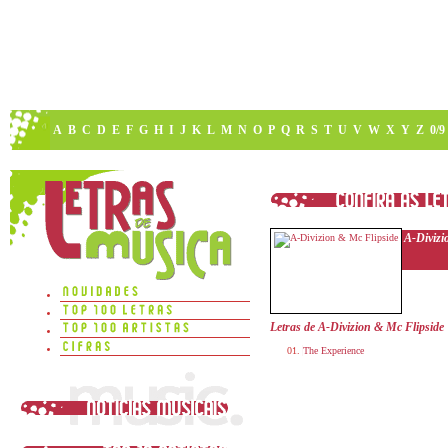
A
B
C
D
E
F
G
H
I
J
K
L
M
N
O
P
Q
R
S
T
U
V
W
X
Y
Z
0/9
A-Divizi
Letras de A-Divizion & Mc Flipside
The Experience