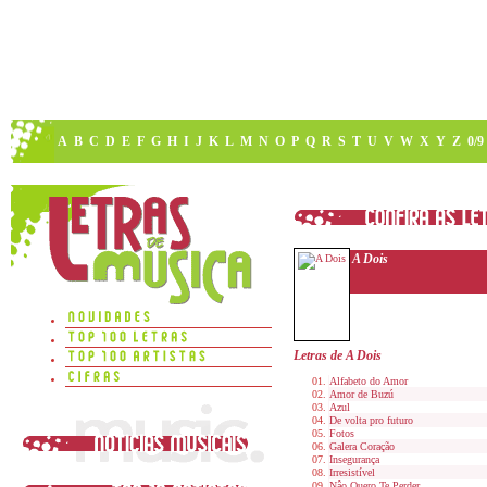
A
B
C
D
E
F
G
H
I
J
K
L
M
N
O
P
Q
R
S
T
U
V
W
X
Y
Z
0/9
A Dois
Letras de A Dois
Alfabeto do Amor
Amor de Buzú
Azul
De volta pro futuro
Fotos
Galera Coração
Insegurança
Irresistível
Nâo Quero Te Perder