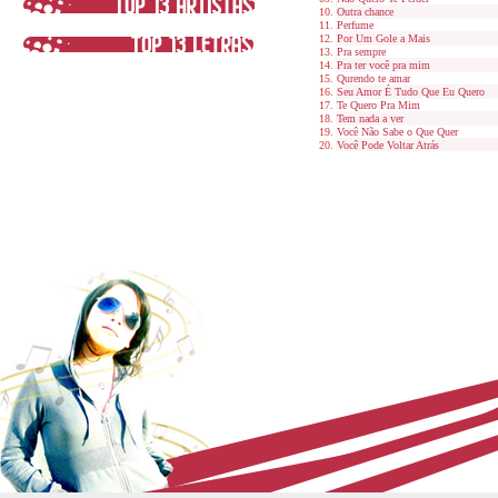
Outra chance
Perfume
Por Um Gole a Mais
Pra sempre
Pra ter você pra mim
Qurendo te amar
Seu Amor É Tudo Que Eu Quero
Te Quero Pra Mim
Tem nada a ver
Você Não Sabe o Que Quer
Você Pode Voltar Atrás