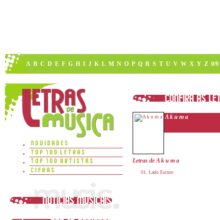
A
B
C
D
E
F
G
H
I
J
K
L
M
N
O
P
Q
R
S
T
U
V
W
X
Y
Z
0/9
A k u m a
Letras de A k u m a
Lado Escuro