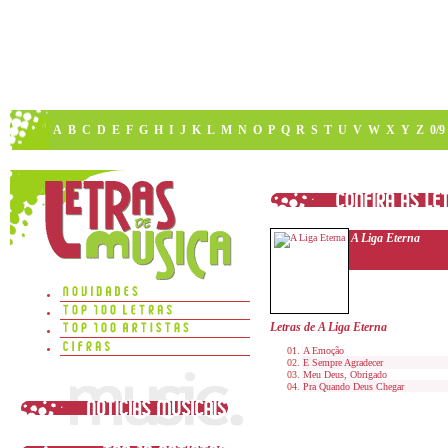
A
B
C
D
E
F
G
H
I
J
K
L
M
N
O
P
Q
R
S
T
U
V
W
X
Y
Z
0/9
A Liga Eterna
Letras de A Liga Eterna
A Emoção
E Sempre Agradecer
Meu Deus, Obrigado
Pra Quando Deus Chegar