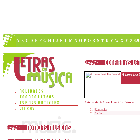
A
B
C
D
E
F
G
H
I
J
K
L
M
N
O
P
Q
R
S
T
U
V
W
X
Y
Z
0/9
A Love Los
Letras de A Love Lost For World
Renunciar
Saida