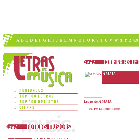
A
B
C
D
E
F
G
H
I
J
K
L
M
N
O
P
Q
R
S
T
U
V
W
X
Y
Z
0/9
A MAIA
Letras de A MAIA
Pra Dá Dolce Bacana