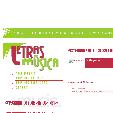
A
B
C
D
E
F
G
H
I
J
K
L
M
N
O
P
Q
R
S
T
U
V
W
X
Y
Z
0/9
A Máquina
Letras de A Máquina
Descoberta
O Que Irão Pensar de Nós?