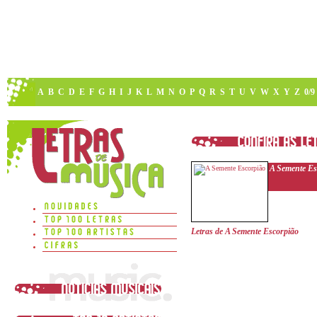
A
B
C
D
E
F
G
H
I
J
K
L
M
N
O
P
Q
R
S
T
U
V
W
X
Y
Z
0/9
A Semente Es
Letras de A Semente Escorpião