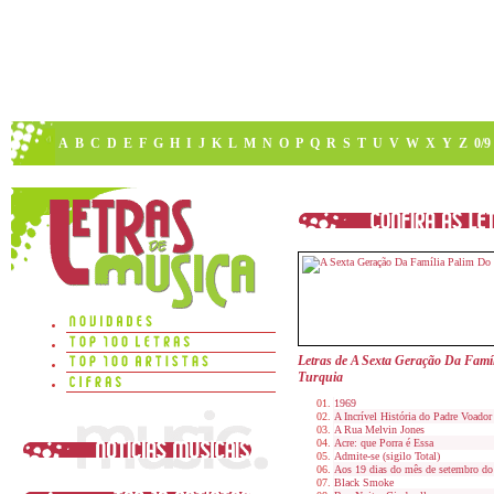
A
B
C
D
E
F
G
H
I
J
K
L
M
N
O
P
Q
R
S
T
U
V
W
X
Y
Z
0/9
Letras de A Sexta Geração Da Famí
Turquia
1969
A Incrível História do Padre Voador
A Rua Melvin Jones
Acre: que Porra é Essa
Admite-se (sigilo Total)
Aos 19 dias do mês de setembro do
Black Smoke