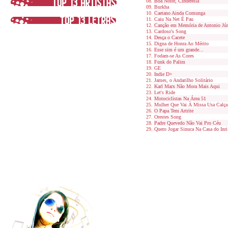
Boa Noite, Cinderella
Burkha
Caetano Ainda Comunga
Caiu Na Net É Pau
Canção em Memória de Antonio Jún
Cardoso's Song
Desça o Cacete
Digna de Honra Ao Mérito
Esse sim é um grande...
Fodam-se As Cores
Funk do Palim
GE
Indie D+
James, o Andarilho Solitário
Karl Marx Não Mora Mais Aqui
Let's Ride
Motociclistas Na Área 51
Mulher Que Vai À Missa Usa Calça
O Papa Tem Artrite
Orestes Song
Padre Quevedo Não Vai Pro Céu
Quero Jogar Sinuca Na Casa do Inri