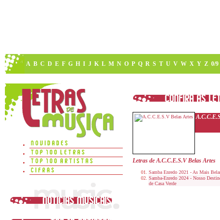
A
B
C
D
E
F
G
H
I
J
K
L
M
N
O
P
Q
R
S
T
U
V
W
X
Y
Z
0/9
A.C.C.E.S
Letras de A.C.C.E.S.V Belas Artes
Samba Enredo 2021 - As Mais Belas
Samba-Enredo 2024 - Nosso Destino
de Casa Verde