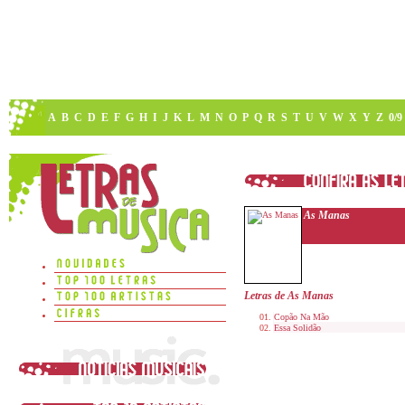
A
B
C
D
E
F
G
H
I
J
K
L
M
N
O
P
Q
R
S
T
U
V
W
X
Y
Z
0/9
As Manas
Letras de As Manas
Copão Na Mão
Essa Solidão