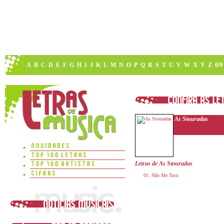
A
B
C
D
E
F
G
H
I
J
K
L
M
N
O
P
Q
R
S
T
U
V
W
X
Y
Z
0/9
As Stouradas
Letras de As Stouradas
Não Me Toca