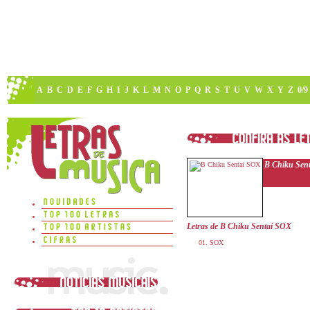
A
B
C
D
E
F
G
H
I
J
K
L
M
N
O
P
Q
R
S
T
U
V
W
X
Y
Z
0/9
B Chiku Sen
Letras de B Chiku Sentai SOX
SOX