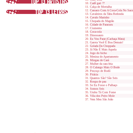
Cadê gari ??
Calça de Mortalha
Cassaco Com A Coca-Cola No Saco
Cavaleiros da Taba Redonda
Cavalo Marinho
Chopada do Magrão
Cidade de Paracuru
Ciumenta
Coca-cola
Dinossauro
Eu Vou Parar (Cachaça Mata)
Garota Você É Boa Demais!
Golada Da Choppada
Já Não É Mais Aquela
Jogo do bicho
Menina do Apartamento
Mingau de Cará
Mulher da cara feia
O Calango Mais O Bode
Pescoço de Bodó
Pitácia
Quantos São? São Seis
Roupa de pau
Se Eu Fosse o Palhaço
Somos Seis
Urubu Tá Com Fome
Véia dos Peito Mole
Vem Meu São João