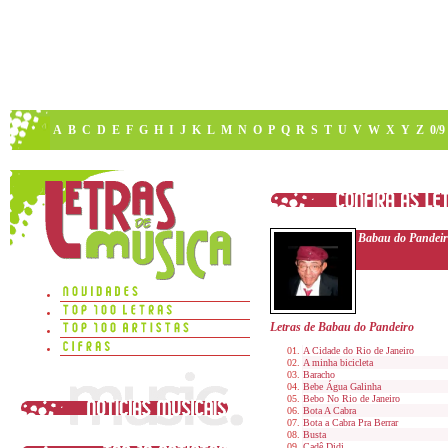
A
B
C
D
E
F
G
H
I
J
K
L
M
N
O
P
Q
R
S
T
U
V
W
X
Y
Z
0/9
Babau do Pandei
Letras de Babau do Pandeiro
A Cidade do Rio de Janeiro
A minha bicicleta
Baracho
Bebe Água Galinha
Bebo No Rio de Janeiro
Bota A Cabra
Bota a Cabra Pra Berrar
Busta
Cadê Didi