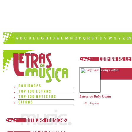
A
B
C
D
E
F
G
H
I
J
K
L
M
N
O
P
Q
R
S
T
U
V
W
X
Y
Z
0/9
Baby Galán
Letras de Baby Galán
Anyway