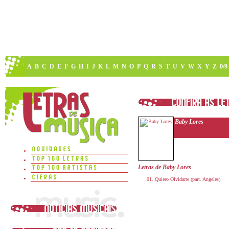
A
B
C
D
E
F
G
H
I
J
K
L
M
N
O
P
Q
R
S
T
U
V
W
X
Y
Z
0/9
Baby Lores
Letras de Baby Lores
Quiero Olvidarte (part. Angeles)