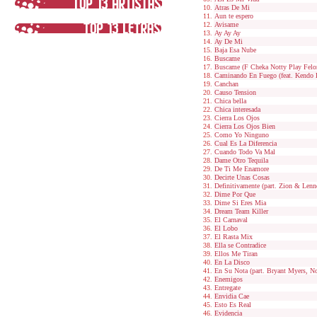
Atras De Mi
Aun te espero
Avisame
Ay Ay Ay
Ay De Mi
Baja Esa Nube
Buscame
Buscame (F Cheka Notty Play Fel
Caminando En Fuego (feat. Kendo K
Canchan
Causo Tension
Chica bella
Chica interesada
Cierra Los Ojos
Cierra Los Ojos Bien
Como Yo Ninguno
Cual Es La Diferencia
Cuando Todo Va Mal
Dame Otro Tequila
De Ti Me Enamore
Decirte Unas Cosas
Definitivamente (part. Zion & Lenn
Dime Por Que
Dime Si Eres Mia
Dream Team Killer
El Carnaval
El Lobo
El Rasta Mix
Ella se Contradice
Ellos Me Tiran
En La Disco
En Su Nota (part. Bryant Myers, N
Enemigos
Entregate
Envidia Cae
Esto Es Real
Evidencia