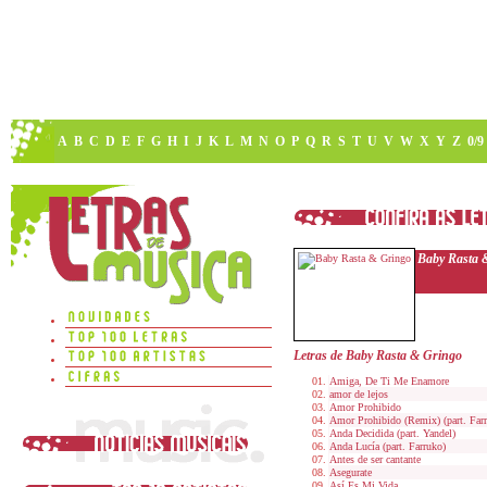
A
B
C
D
E
F
G
H
I
J
K
L
M
N
O
P
Q
R
S
T
U
V
W
X
Y
Z
0/9
Baby Rasta 
Letras de Baby Rasta & Gringo
Amiga, De Ti Me Enamore
amor de lejos
Amor Prohibido
Amor Prohibido (Remix) (part. Far
Anda Decidida (part. Yandel)
Anda Lucía (part. Farruko)
Antes de ser cantante
Asegurate
Así Es Mi Vida