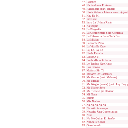
Fanatica
Haciendonos El Amor
Hagámoslo (part.Yandel)
Hasta Volver a Intentar (remix) (part
Hay De Mi
Interlude
Intro (la Ultima Risa)
Kalyaquin
La Biografia
La Competencia Solo Comenta
La Diferencia Entre Tu Y Yo
La Mision
La Noche Paso
La Vida Es Crue
La, La, La, La
Linda Estrella
Llegar A Ti
Lo de ella es fichuriar
Lo Tendras Que Hacer
Los Bravos
Mañana Sin Ti
Masacre De Cantantes
Me Gustas (part. Maluma)
Me Niegas
Me Niegas (remix) (part. Jory Boy
Me Siento Solo
Me Tienes Que Olvidar
Mi Nena
Mirala
Mis Noches
Na Na Na Na Na
Necesito tu cuerpo
Necesito Una Contestacion
Nina
No Me Quitan El Sueño
Nunca Se Crean
Obsesionado