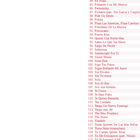
Pa' Plaza
Peleando Con Mi Musica
Perrounska
Pichaera (part. Nio Garcia y Casper)
Pide Un Deseo
Pillala
Plaza Las Americas, Plaza Carolina
Presidente De La Musica
Provocame
Puerto Rico
Quiero Una Noche Mas
Sabes Lo Que Vas Hacer
Salgo De Noche
Seductora
Sentenciado Por Ti
Siente Miedo
Siete Dias
Sigo Tus Pasos
Sigue Bailando Mi Amor
Sin Rivales
Sin Tu Amor
Sola
Soy El Rey
Soy una leyenda
Te Fuiste
Te Hace Falta
Te Quiero Desnuda
Ten Cuidado
Tengo Un Nuevo Enemigo
Tengo una .40
The New Prophecy
The Noise
Tiemblo
Todas Quieren Ser Las Mas Bellas
Toma Nena (manoplazo)
Tu Cuerpo Quiero Tocar
Tu Me Enloqueces (part. Wisin)
Tu Te Entregas A Mi