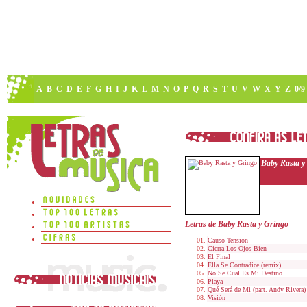
A
B
C
D
E
F
G
H
I
J
K
L
M
N
O
P
Q
R
S
T
U
V
W
X
Y
Z
0/9
Baby Rasta y
Letras de Baby Rasta y Gringo
Causo Tension
Cierra Los Ojos Bien
El Final
Ella Se Contradice (remix)
No Se Cual Es Mi Destino
Playa
Qué Será de Mi (part. Andy Rivera)
Visión