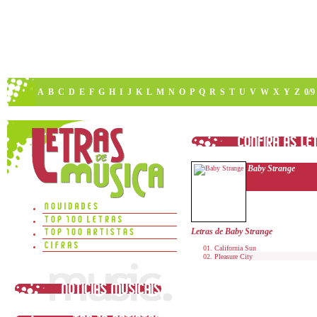
A
B
C
D
E
F
G
H
I
J
K
L
M
N
O
P
Q
R
S
T
U
V
W
X
Y
Z
0/9
Baby Strange
Letras de Baby Strange
California Sun
Pleasure City