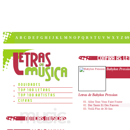
A
B
C
D
E
F
G
H
I
J
K
L
M
N
O
P
Q
R
S
T
U
V
W
X
Y
Z
0/9
Babylon Pressi
Letras de Babylon Pression
Allez Tous Vous Faire Foutre
Des Tasers Et Des Pauvres
Voilà Plus de 30 Ans