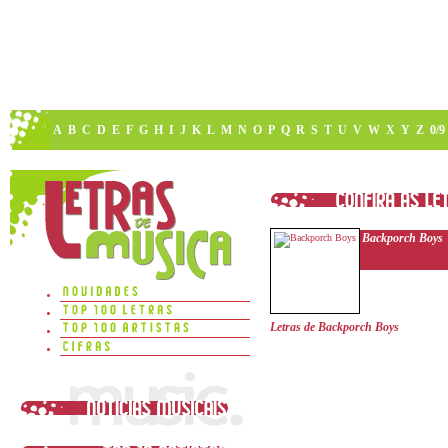
A
B
C
D
E
F
G
H
I
J
K
L
M
N
O
P
Q
R
S
T
U
V
W
X
Y
Z
0/9
Backporch Boys
Letras de Backporch Boys