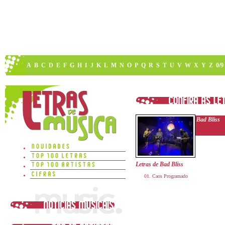
A
B
C
D
E
F
G
H
I
J
K
L
M
N
O
P
Q
R
S
T
U
V
W
X
Y
Z
0/9
Bad Bliss
Letras de Bad Bliss
Caos Programado