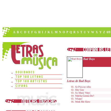
A
B
C
D
E
F
G
H
I
J
K
L
M
N
O
P
Q
R
S
T
U
V
W
X
Y
Z
0/9
Bad Boys
Letras de Bad Boys
Se Pica no olho
Shy Guy
So Many Ways
Watcha Gonna Do?
Wham!
Work Me Slow