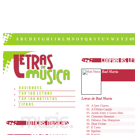
A
B
C
D
E
F
G
H
I
J
K
L
M
N
O
P
Q
R
S
T
U
V
W
X
Y
Z
0/9
Bad Maria
Letras de Bad Maria
A Sete Chaves
A Última Canção
Ainda Sinto o Gosto Dela
Clemente Demente
Debaixo Das Marquises
Duas Fichas
É Certo
Egoísta
Kamila