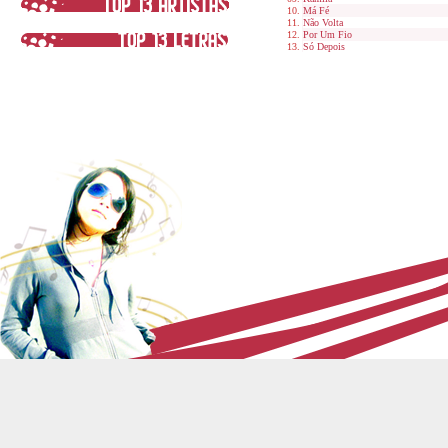
Má Fé
Não Volta
Por Um Fio
Só Depois