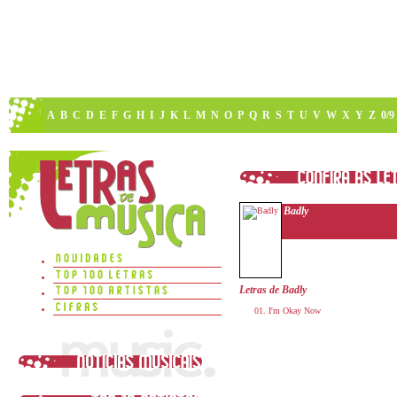
A
B
C
D
E
F
G
H
I
J
K
L
M
N
O
P
Q
R
S
T
U
V
W
X
Y
Z
0/9
Badly
Letras de Badly
I'm Okay Now