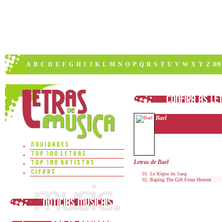
A
B
C
D
E
F
G
H
I
J
K
L
M
N
O
P
Q
R
S
T
U
V
W
X
Y
Z
0/9
Bael
Letras de Bael
Le Règne du Sang
Raping The Gift From Heaven