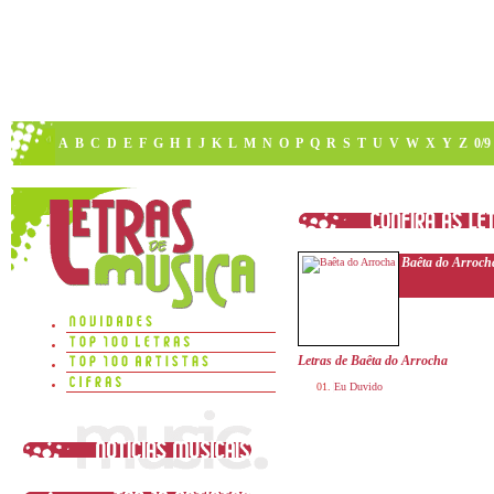
A
B
C
D
E
F
G
H
I
J
K
L
M
N
O
P
Q
R
S
T
U
V
W
X
Y
Z
0/9
Baêta do Arroch
Letras de Baêta do Arrocha
Eu Duvido