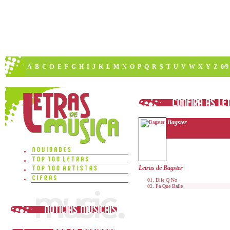
A
B
C
D
E
F
G
H
I
J
K
L
M
N
O
P
Q
R
S
T
U
V
W
X
Y
Z
0/9
Bagster
Letras de Bagster
Dile Q No
Pa Que Baile