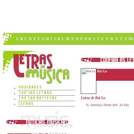
A
B
C
D
E
F
G
H
I
J
K
L
M
N
O
P
Q
R
S
T
U
V
W
X
Y
Z
0/9
Bai Lu
Letras de Bai Lu
Entering a Dream (feat. Xu Kai)