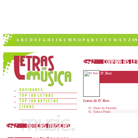
A
B
C
D
E
F
G
H
I
J
K
L
M
N
O
P
Q
R
S
T
U
V
W
X
Y
Z
0/9
D' Best
Letras de D' Best
Duelo do Passinho
Solta o Ponto