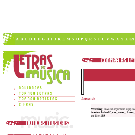
A
B
C
D
E
F
G
H
I
J
K
L
M
N
O
P
Q
R
S
T
U
V
W
X
Y
Z
0/9
Letras de
Warning
: Invalid argument supplied
/var/cache/volt/_var_www_clones_
on line
169