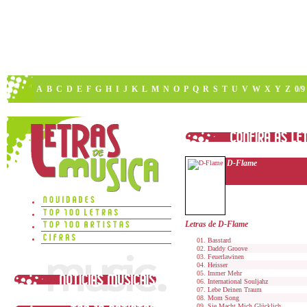
A
B
C
D
E
F
G
H
I
J
K
L
M
N
O
P
Q
R
S
T
U
V
W
X
Y
Z
0/9
D-Flame
Letras de D-Flame
Basstard
Daddy Groove
Feuerlawinen
Heisser
Immer Mehr
International Souljahz
Lebe Deinen Traum
Mom Song
Sie Macht Mich Glücklich