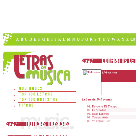
A
B
C
D
E
F
G
H
I
J
K
L
M
N
O
P
Q
R
S
T
U
V
W
X
Y
Z
0/9
D-Formes
Letras de D-Formes
Devuelve El Tiempo
La Soledad
Nada Esperare
Tiempo Atrás
Yo Estare Bien