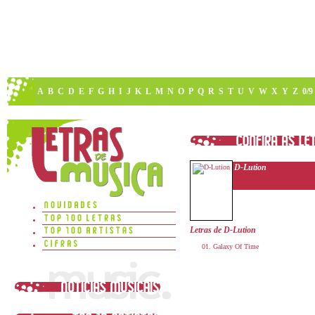
A
B
C
D
E
F
G
H
I
J
K
L
M
N
O
P
Q
R
S
T
U
V
W
X
Y
Z
0/9
D-Lution
Letras de D-Lution
Galaxy Of Time