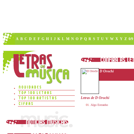
A
B
C
D
E
F
G
H
I
J
K
L
M
N
O
P
Q
R
S
T
U
V
W
X
Y
Z
0/9
D Orochi
Letras de D Orochi
Algo Estranho