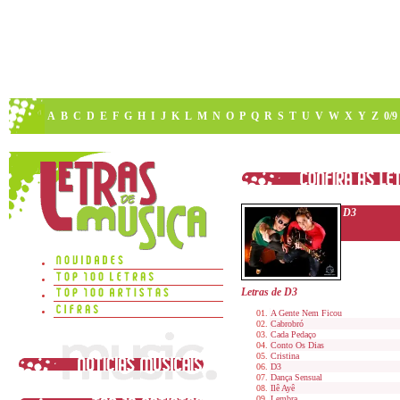
A
B
C
D
E
F
G
H
I
J
K
L
M
N
O
P
Q
R
S
T
U
V
W
X
Y
Z
0/9
D3
Letras de D3
A Gente Nem Ficou
Cabrobró
Cada Pedaço
Conto Os Dias
Cristina
D3
Dança Sensual
Ilê Ayê
Lembra