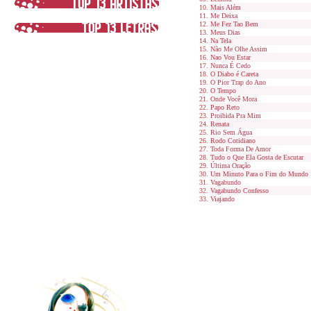
Mais Além
Me Deixa
Me Fez Tao Bem
Meus Dias
Na Tela
Não Me Olhe Assim
Nao Vou Estar
Nunca É Cedo
O Diabo é Careta
O Pior Trap do Ano
O Tempo
Onde Você Mora
Papo Reto
Proibida Pra Mim
Renata
Rio Sem Água
Rodo Cotidiano
Toda Forma De Amor
Tudo o Que Ela Gosta de Escutar
Última Oração
Um Minuto Para o Fim do Mundo
Vagabundo
Vagabundo Confesso
Viajando