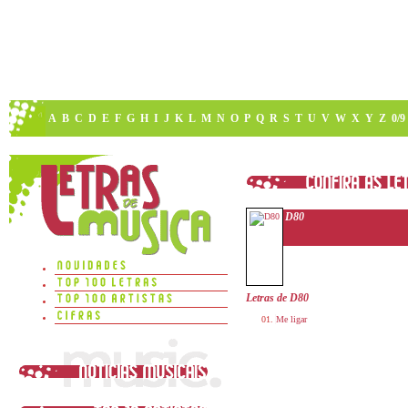
A
B
C
D
E
F
G
H
I
J
K
L
M
N
O
P
Q
R
S
T
U
V
W
X
Y
Z
0/9
D80
Letras de D80
Me ligar